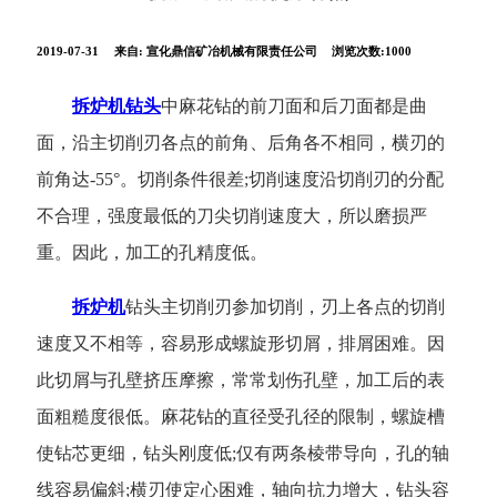
2019-07-31
来自:
宣化鼎信矿冶机械有限责任公司
浏览次数:1000
拆炉机钻头
中麻花钻的前刀面和后刀面都是曲
面，沿主切削刃各点的前角、后角各不相同，横刃的
前角达-55°。切削条件很差;切削速度沿切削刃的分配
不合理，强度最低的刀尖切削速度大，所以磨损严
重。因此，加工的孔精度低。
拆炉机
钻头主切削刃参加切削，刃上各点的切削
速度又不相等，容易形成螺旋形切屑，排屑困难。因
此切屑与孔壁挤压摩擦，常常划伤孔壁，加工后的表
面粗糙度很低。麻花钻的直径受孔径的限制，螺旋槽
使钻芯更细，钻头刚度低;仅有两条棱带导向，孔的轴
线容易偏斜;横刃使定心困难，轴向抗力增大，钻头容