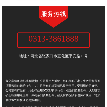
服务热线
0313-3861888
宣化鼎信矿冶机械有限责任公司
地址：河北省张家口市宣化区平安路11号
宣化鼎信矿冶机械有限责任公司是生产拆炉（包）机的厂家，生产的型号可
以覆盖目前钢炉（包），并且所有的机型都已投产使用，受到用户的好评。
公司现有产品有：冶金行业用DXCLJ拆炉（包）机系列及其配件、大型露天
矿山钻爆用液压钻一体机系列及其配件，耐火材料拆除承包保产项目，转炉
底吹透气砖快速热更换项目。