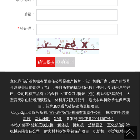
邮箱：
*
验证码：
确认提交
取消返回
宣化鼎信矿冶机械有限责任公司是生产拆炉（包）机的厂家，生产的型号
可以覆盖目前钢炉（包），并且所有的机型都已投产使用，受到用户的好
评。公司现有产品有：冶金行业用DXCLJ拆炉（包）机系列及其配件、大
型露天矿山钻爆用液压钻一体机系列及其配件，耐火材料拆除承包保产项
目，转炉底吹透气砖快速热更换项目。
CopyRight © 版权所有:
宣化鼎信矿冶机械有限责任公司
技术支持:
强盛
科技
网站地图
XML
备案号:
冀ICP备20011567号-1
本站关键字:
转炉底吹快换
解体机
拆炉机
炼钢设备
宣化鼎信矿冶
机械有限责任公司
耐火材料拆除承包保产项目
扒炉机
拆炉机总包