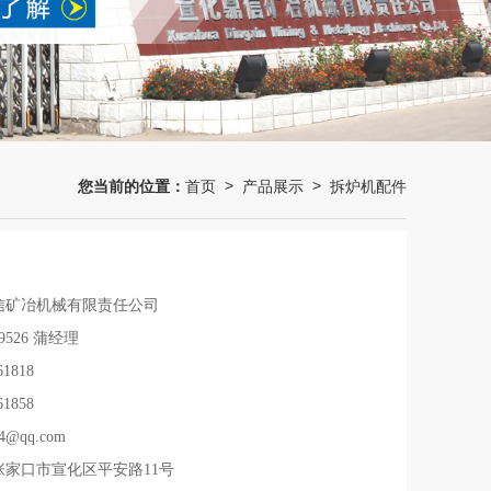
您当前的位置：
首页
产品展示
拆炉机配件
>
>
信矿冶机械有限责任公司
39526 蒲经理
61818
61858
84@qq.com
张家口市宣化区平安路11号