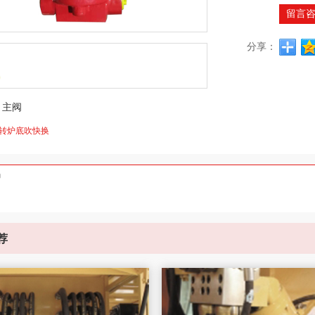
留言
分享：
：
主阀
转炉底吹快换
绍
荐