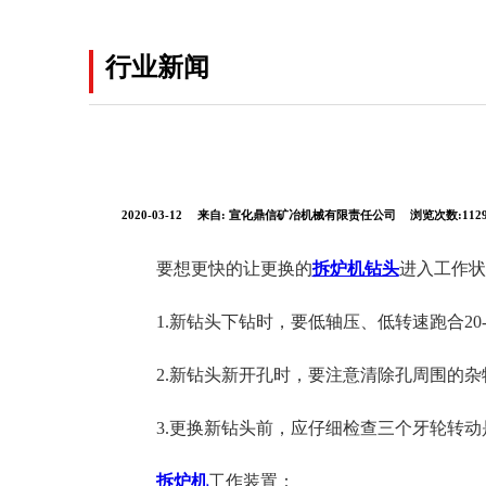
行业新闻
2020-03-12
来自:
宣化鼎信矿冶机械有限责任公司
浏览次数:112
要想更快的让更换的
拆炉机钻头
进入工作状
1.新钻头下钻时，要低轴压、低转速跑合20-
2.新钻头新开孔时，要注意清除孔周围的杂物
3.更换新钻头前，应仔细检查三个牙轮转动
拆炉机
工作装置：