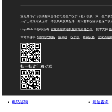
宣化鼎信矿冶机械有限责任公司是生产拆炉（包）机的厂家，生产的型
天矿山钻爆用液压钻一体机系列及其配件，耐火材料拆除承包保产项
CopyRight © 版权所有:
宣化鼎信矿冶机械有限责任公司
技术支持:
强
本站关键字:
转炉底吹快换
解体机
拆炉机
炼钢设备
宣化鼎信
扫一扫访问移动端
电话咨询
短信咨询