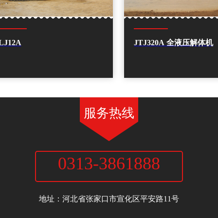
LJ12A
JTJ320A 全液压解体机
服务热线
0313-3861888
宣化鼎信矿冶机械有限责任公司
地址：河北省张家口市宣化区平安路11号