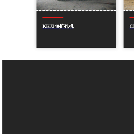
KKJ340扩孔机
C