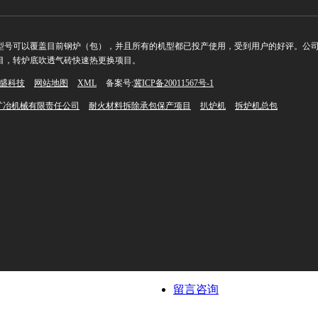
号可以覆盖目前钢炉（包），并且所有的机型都已投产使用，受到用户的好评。公司现
目，转炉底吹透气砖快速热更换项目。
盛科技
网站地图
XML
备案号:
冀ICP备20011567号-1
矿冶机械有限责任公司
耐火材料拆除承包保产项目
扒炉机
拆炉机总包
留言咨询