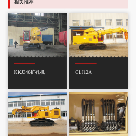
相关推荐
KKJ340扩孔机
CLJ12A