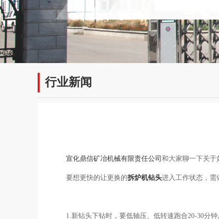
行业新闻
宣化鼎信矿冶机械有限责任公司
和大家聊一下关于
要想更快的让更换的
拆炉机钻头
进入工作状态，需
1.新钻头下钻时，要低轴压、低转速跑合20-30