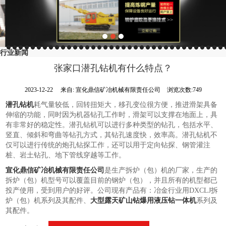
行业新闻
张家口潜孔钻机有什么特点？
2023-12-22
来自:
宣化鼎信矿冶机械有限责任公司
浏览次数:749
潜孔钻机
耗气量较低，回转扭矩大，移孔变位很方便，推进滑架具备
伸缩的功能，同时因为机器钻孔工作时，滑架可以支撑在地面上，具
有非常好的稳定性。潜孔钻机可以进行多种类型的钻孔，包括水平、
竖直、倾斜和弯曲等钻孔方式，其钻孔速度快，效率高。潜孔钻机不
仅可以进行传统的炮孔钻探工作，还可以用于定向钻探、钢管灌注
桩、岩土钻孔、地下管线穿越等工作。
宣化鼎信矿冶机械有限责任公司
是生产拆炉（包）机的厂家，生产的
拆炉（包）机型号可以覆盖目前的钢炉（包），并且所有的机型都已
投产使用，受到用户的好评。公司现有产品有：冶金行业用DXCLJ拆
炉（包）机系列及其配件、
大型露天矿山钻爆用液压钻一体机
系列及
其配件。