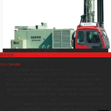
DXA165 履带式全液压露天潜孔钻机
服务热线
宣化鼎信矿冶机械有限责任公司
0313-3861888
地址：河北省张家口市宣化区平安路11号
宣化鼎信矿冶机械有限责任公司是生产拆炉（包）机的厂家，生产
的型号可以覆盖目前钢炉（包），并且所有的机型都已投产使用，
受到用户的好评。公司现有产品有：冶金行业用DXCLJ拆炉（包）
机系列及其配件、大型露天矿山钻爆用液压钻一体机系列及其配
件，耐火材料拆除承包保产项目，转炉底吹透气砖快速热更换项
目。
CopyRight © 版权所有:
宣化鼎信矿冶机械有限责任公司
技术支持:
强
盛科技
网站地图
XML
备案号:
冀ICP备20011567号-1