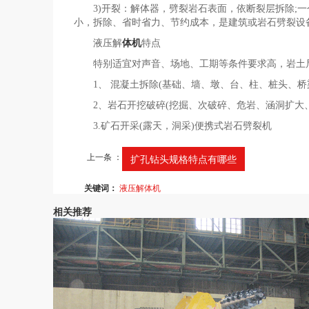
3)开裂：解体器，劈裂岩石表面，依断裂层拆除;一个
小，拆除、省时省力、节约成本，是建筑或岩石劈裂设
液压解
体机
特点
特别适宜对声音、场地、工期等条件要求高，岩土局
1、 混凝土拆除(基础、墙、墩、台、柱、桩头、桥梁
2、岩石开挖破碎(挖掘、次破碎、危岩、涵洞扩大、
3.矿石开采(露天，洞采)便携式岩石劈裂机
上一条 ：
扩孔钻头规格特点有哪些
关键词：
液压解体机
相关推荐