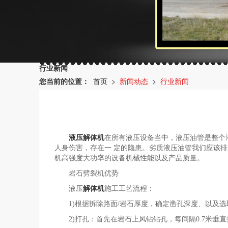
行业新闻
您当前的位置：
首页
>
新闻动态
>
行业新闻
液压解体机
在所有液压设备当中，液压油管是整个
人身伤害，存在一 定的隐患。劣质液压油管我们应该排
机高强度大功率的设备机械性能以及产品质量。
岩石劈裂机优势
液压
解体机
施工工艺流程：
1)根据拆除路面/岩石厚度，确定凿孔深度、以及选
2)打孔：首先在岩石上风钻钻孔，每间隔0.7米垂直