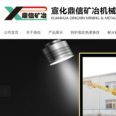
很遗憾，因您的浏览器版本过低导致
公司首页
关于鼎信
产品展示
转炉底吹热更换技
耐火