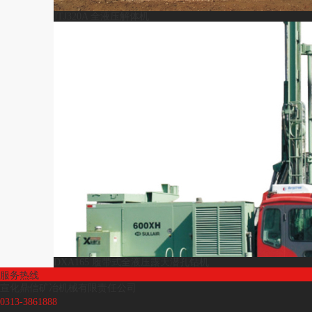
JTJ320A 全液压解体机
DXA165 履带式全液压露天潜孔钻机
服务热线
宣化鼎信矿冶机械有限责任公司
0313-3861888