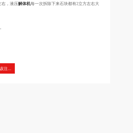
左右，液压
解体机
每一次拆除下来石块都有2立方左右大
。
注...